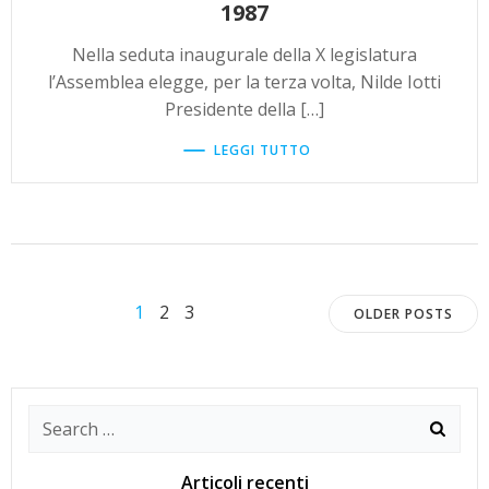
1987
Nella seduta inaugurale della X legislatura
l’Assemblea elegge, per la terza volta, Nilde Iotti
Presidente della […]
LEGGI TUTTO
Posts
Posts
Page
Page
Page
1
2
3
OLDER POSTS
navigation
navigat
Search
for:
Articoli recenti