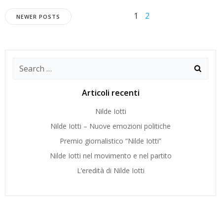
Posts
Posts
Page
Page
1
2
NEWER POSTS
navigation
navigation
Search
for:
Articoli recenti
Nilde Iotti
Nilde Iotti – Nuove emozioni politiche
Premio giornalistico “Nilde Iotti”
Nilde Iotti nel movimento e nel partito
L’eredità di Nilde Iotti