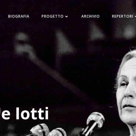
BIOGRAFIA
PROGETTO
ARCHIVIO
REPERTORI
eredità di Nilde Io
a conoscenza e la valorizzazione del lascito ideale
zione Nilde Iotti con il contributo della Struttura d
partecipativa delle nuove generazioni della Presiden
e Iotti