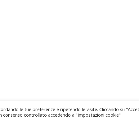
 ricordando le tue preferenze e ripetendo le visite. Cliccando su "Acce
© 2026 . Created for free using WordPress and
Colibri
e un consenso controllato accedendo a "Impostazioni cookie".