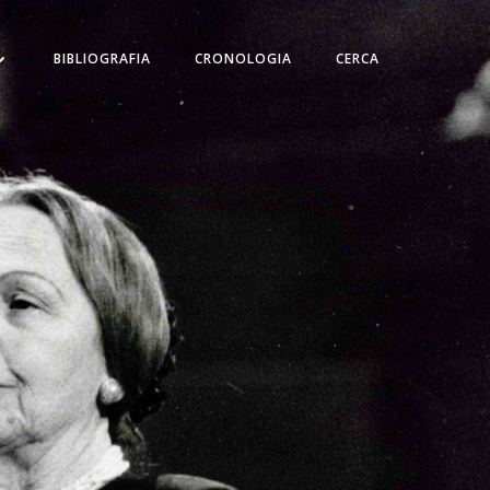
BIBLIOGRAFIA
CRONOLOGIA
CERCA
tti
 e documentale.
i missione per la valorizzazione degli anniversari
za del Consiglio dei Ministri.