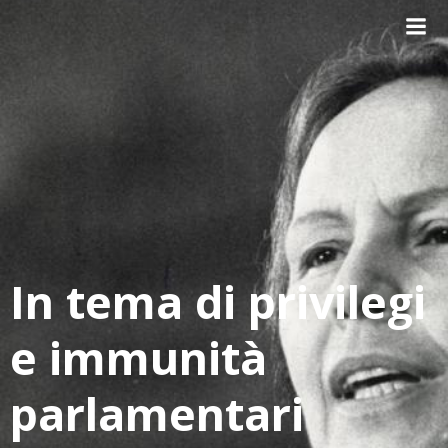
Vai
al
contenuto
In tema di privilegi
e immunità
parlamentari