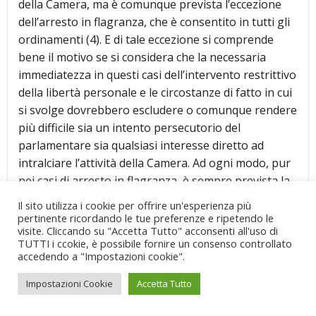
della Camera, ma è comunque prevista l’eccezione
dell’arresto in flagranza, che è consentito in tutti gli
ordinamenti (4). E di tale eccezione si comprende
bene il motivo se si considera che la necessaria
immediatezza in questi casi dell’intervento restrittivo
della libertà personale e le circostanze di fatto in cui
si svolge dovrebbero escludere o comunque rendere
più difficile sia un intento persecutorio del
parlamentare sia qualsiasi interesse diretto ad
intralciare l’attività della Camera. Ad ogni modo, pur
nei casi di arresto in flagranza, è sempre prevista la
possibilità che la Camera richieda la sospensione
Il sito utilizza i cookie per offrire un'esperienza più
della misura restrittiva della libertà personale: così,
pertinente ricordando le tue preferenze e ripetendo le
visite. Cliccando su "Accetta Tutto" acconsenti all'uso di
per esempio, in Austria, l’autorità che procede
TUTTI i ccokie, è possibile fornire un consenso controllato
all’arresto deve notificare la misura al Nationalrat,
accedendo a "Impostazioni cookie".
che può chiederne la sospensione direttamente o,
Impostazioni Cookie
Accetta Tutto
nei periodi di intercessione, per il tramite di una
Commissione speciale. In Svizzera, l’arresto del