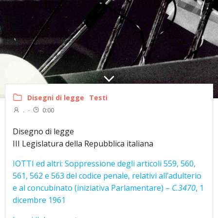
Disegni di legge
Testi
.
-
0:00
Disegno di legge
III Legislatura della Repubblica italiana
IOTTI ed altri: Soppressione degli articoli 559, 560,
561, 562 e 563 del codice penale, relativi all’adulterio
e al concubinato (iniziativa Parlamentare) –
C.3470
, 1
dicembre 1961