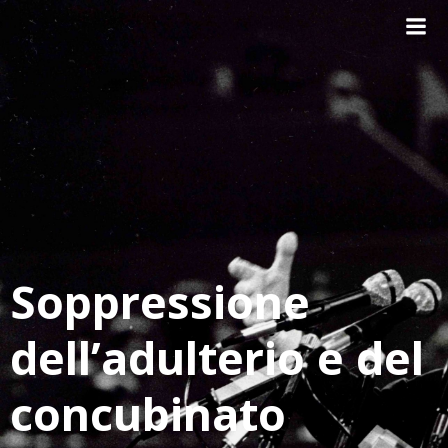
Vai
al
contenuto
Soppressione
dell’adulterio e del
concubinato